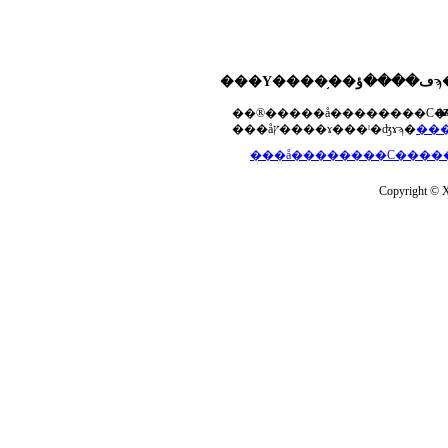
���Υ����֥��ڡ����ؤϡ��ޤ��ۡ���ڡ��������åץ����ɤ���Ƥ��ޤ���agua-
a
���åץ����ɤ���ˡ�ʤɤϡ�
Copyright © Xs