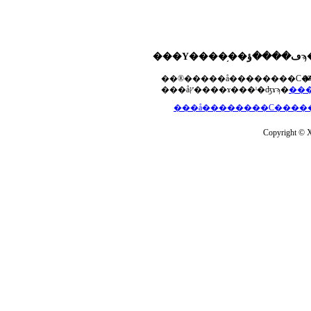
���Υ����֥��ڡ����ؤϡ��ޤ��ۡ���ڡ��������åץ����ɤ���Ƥ��ޤ���agua-
a
���åץ����ɤ���ˡ�ʤɤϡ�
Copyright © Xs