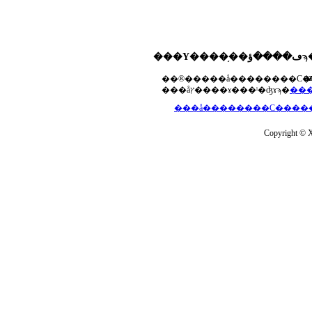
���Υ����֥��ڡ����ؤϡ��ޤ��ۡ���ڡ��������åץ����ɤ���Ƥ��ޤ���agua-
a
���åץ����ɤ���ˡ�ʤɤϡ�
Copyright © Xs