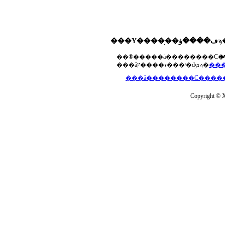
���Υ����֥��ڡ����ؤϡ��ޤ��ۡ���ڡ��������åץ����ɤ���Ƥ��ޤ���agua-
a
���åץ����ɤ���ˡ�ʤɤϡ�
Copyright © Xs