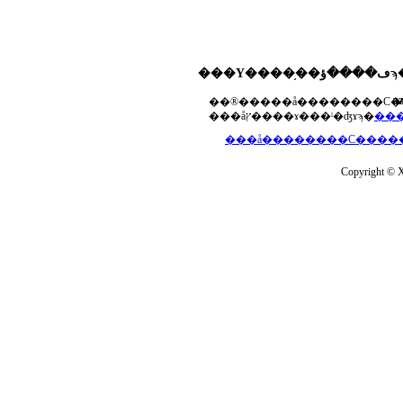
���Υ����֥��ڡ����ؤϡ��ޤ��ۡ���ڡ��������åץ����ɤ���Ƥ��ޤ���agua-
a
���åץ����ɤ���ˡ�ʤɤϡ�
Copyright © Xs