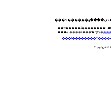
���Υ����֥��ڡ����ؤϡ��ޤ��ۡ���ڡ��������åץ����ɤ���Ƥ��ޤ���agua-
a
���åץ����ɤ���ˡ�ʤɤϡ�
Copyright © Xs