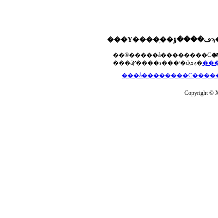
���Υ����֥��ڡ����ؤϡ��ޤ��ۡ���ڡ��������åץ����ɤ���Ƥ��ޤ���agua-
a
���åץ����ɤ���ˡ�ʤɤϡ�
Copyright © Xs