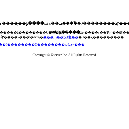
�ޤ��ۡ���ڡ��������åץ����ɤ���Ƥ��ޤ���agua-
azul.jp�Ǥ���
��®�����å��������С���إե�����򥢥åץ����ɤ��Ƥߤޤ��礦
���åץ����ɤ���ˡ�ʤɤϡ�
���ݡ��ȥޥ˥奢��
�򤴻��Ȥ���������
���å��������С��������ȥȥåץڡ���
Copyright © Xserver Inc. All Rights Reserved.