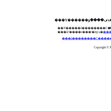
���Υ����֥��ڡ����ؤϡ��ޤ��ۡ���ڡ��������åץ����ɤ���Ƥ��ޤ���agua-
a
���åץ����ɤ���ˡ�ʤɤϡ�
Copyright © Xs