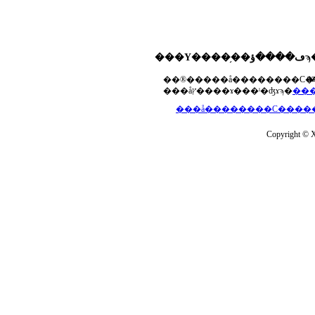
���Υ����֥��ڡ����ؤϡ��ޤ��ۡ���ڡ��������åץ����ɤ���Ƥ��ޤ���agua-
a
���åץ����ɤ���ˡ�ʤɤϡ�
Copyright © Xs