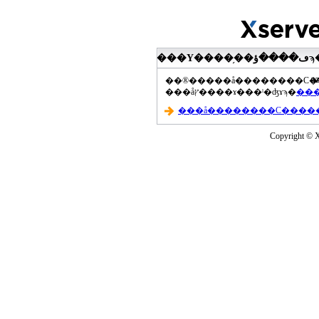
���Υ����֥��ڡ����ؤϡ��ޤ��ۡ���ڡ��������åץ����ɤ���Ƥ��ޤ���agua-
a
���åץ����ɤ���ˡ�ʤɤϡ�
Copyright © Xs