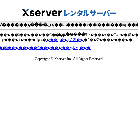
�ޤ��ۡ���ڡ��������åץ����ɤ���Ƥ��ޤ���agua-
azul.jp�Ǥ���
��®�����å��������С���إե�����򥢥åץ����ɤ��Ƥߤޤ��礦
���åץ����ɤ���ˡ�ʤɤϡ�
���ݡ��ȥޥ˥奢��
�򤴻��Ȥ���������
���å��������С��������ȥȥåץڡ���
Copyright © Xserver Inc. All Rights Reserved.