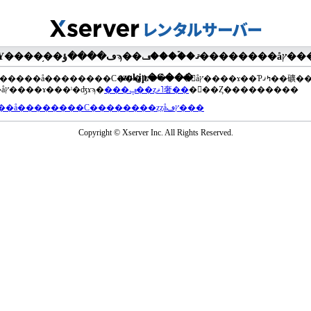
�ޤ��ۡ���ڡ��������åץ����ɤ���Ƥ��ޤ���agua-
azul.jp�Ǥ���
��®�����å��������С���إե�����򥢥åץ����ɤ��Ƥߤޤ��礦
���åץ����ɤ���ˡ�ʤɤϡ�
���ݡ��ȥޥ˥奢��
�򤴻��Ȥ���������
���å��������С��������ȥȥåץڡ���
Copyright © Xserver Inc. All Rights Reserved.