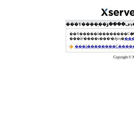
���Υ����֥��ڡ����ؤϡ��ޤ��ۡ���ڡ��������åץ����ɤ���Ƥ��ޤ���agua-
a
���åץ����ɤ���ˡ�ʤɤϡ�
Copyright © Xs