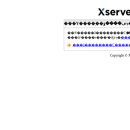
���Υ����֥��ڡ����ؤϡ��ޤ��ۡ���ڡ��������åץ����ɤ���Ƥ��ޤ���agua-
a
���åץ����ɤ���ˡ�ʤɤϡ�
Copyright © Xs