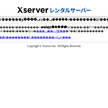
�ޤ��ۡ���ڡ��������åץ����ɤ���Ƥ��ޤ���agua-
azul.jp�Ǥ���
��®�����å��������С���إե�����򥢥åץ����ɤ��Ƥߤޤ��礦
���åץ����ɤ���ˡ�ʤɤϡ�
���ݡ��ȥޥ˥奢��
�򤴻��Ȥ���������
���å��������С��������ȥȥåץڡ���
Copyright © Xserver Inc. All Rights Reserved.