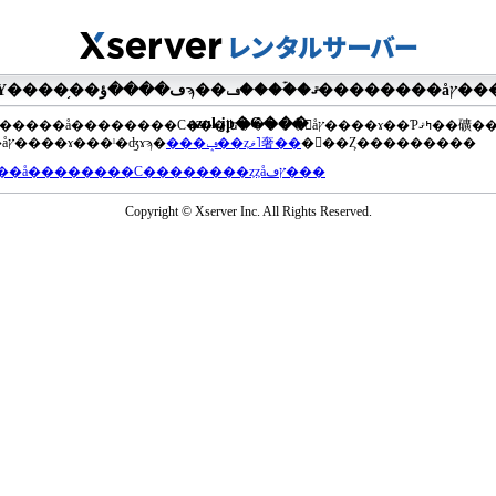
�ޤ��ۡ���ڡ��������åץ����ɤ���Ƥ��ޤ���agua-
azul.jp�Ǥ���
��®�����å��������С���إե�����򥢥åץ����ɤ��Ƥߤޤ��礦
���åץ����ɤ���ˡ�ʤɤϡ�
���ݡ��ȥޥ˥奢��
�򤴻��Ȥ���������
���å��������С��������ȥȥåץڡ���
Copyright © Xserver Inc. All Rights Reserved.