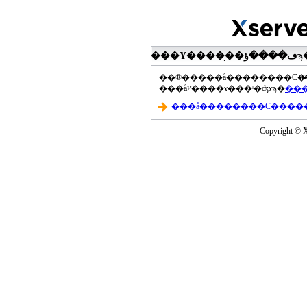
���Υ����֥��ڡ����ؤϡ��ޤ��ۡ���ڡ��������åץ����ɤ���Ƥ��ޤ���agua-
a
���åץ����ɤ���ˡ�ʤɤϡ�
Copyright © Xs