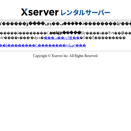
�ޤ��ۡ���ڡ��������åץ����ɤ���Ƥ��ޤ���agua-
azul.jp�Ǥ���
��®�����å��������С���إե�����򥢥åץ����ɤ��Ƥߤޤ��礦
���åץ����ɤ���ˡ�ʤɤϡ�
���ݡ��ȥޥ˥奢��
�򤴻��Ȥ���������
���å��������С��������ȥȥåץڡ���
Copyright © Xserver Inc. All Rights Reserved.