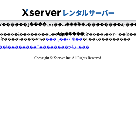
�ޤ��ۡ���ڡ��������åץ����ɤ���Ƥ��ޤ���agua-
azul.jp�Ǥ���
��®�����å��������С���إե�����򥢥åץ����ɤ��Ƥߤޤ��礦
���åץ����ɤ���ˡ�ʤɤϡ�
���ݡ��ȥޥ˥奢��
�򤴻��Ȥ���������
���å��������С��������ȥȥåץڡ���
Copyright © Xserver Inc. All Rights Reserved.