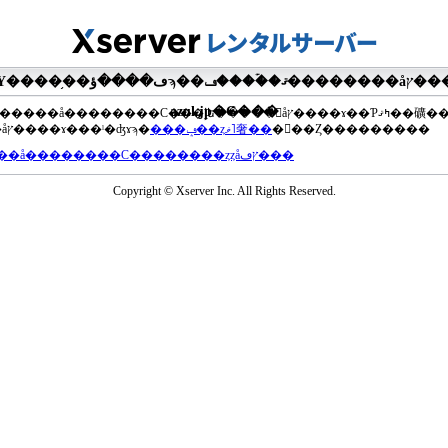
�ޤ��ۡ���ڡ��������åץ����ɤ���Ƥ��ޤ���agua-
azul.jp�Ǥ���
��®�����å��������С���إե�����򥢥åץ����ɤ��Ƥߤޤ��礦
���åץ����ɤ���ˡ�ʤɤϡ�
���ݡ��ȥޥ˥奢��
�򤴻��Ȥ���������
���å��������С��������ȥȥåץڡ���
Copyright © Xserver Inc. All Rights Reserved.