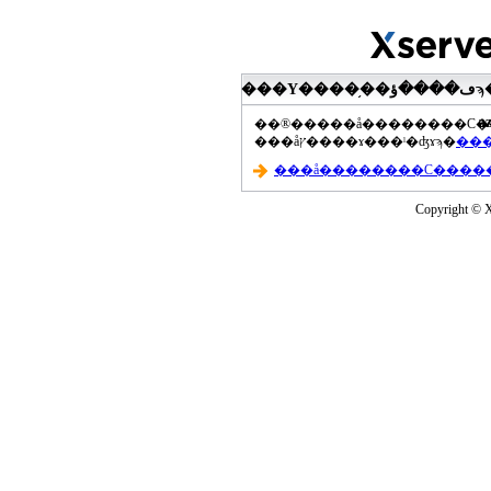
���Υ����֥��ڡ����ؤϡ��ޤ��ۡ���ڡ��������åץ����ɤ���Ƥ��ޤ���agua-
a
���åץ����ɤ���ˡ�ʤɤϡ�
Copyright © Xs