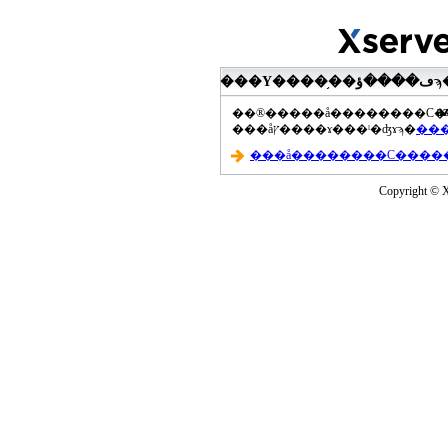
���Υ����֥��ڡ����ؤϡ��ޤ��ۡ���ڡ��������åץ����ɤ���Ƥ��ޤ���agua-
a
���åץ����ɤ���ˡ�ʤɤϡ�
Copyright © Xs