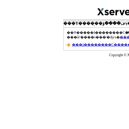
���Υ����֥��ڡ����ؤϡ��ޤ��ۡ���ڡ��������åץ����ɤ���Ƥ��ޤ���agua-
a
���åץ����ɤ���ˡ�ʤɤϡ�
Copyright © Xs