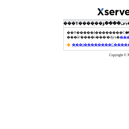
���Υ����֥��ڡ����ؤϡ��ޤ��ۡ���ڡ��������åץ����ɤ���Ƥ��ޤ���agua-
a
���åץ����ɤ���ˡ�ʤɤϡ�
Copyright © Xs