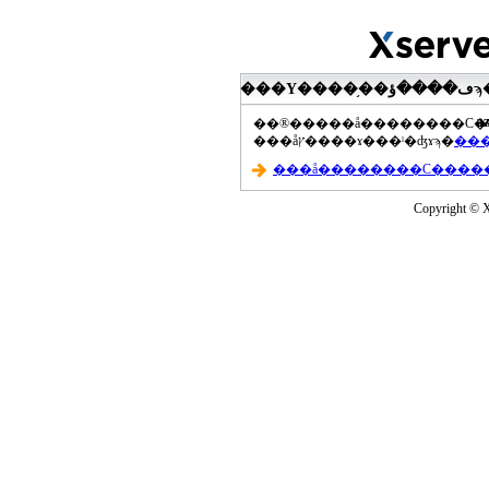
���Υ����֥��ڡ����ؤϡ��ޤ��ۡ���ڡ��������åץ����ɤ���Ƥ��ޤ���agua-
a
���åץ����ɤ���ˡ�ʤɤϡ�
Copyright © Xs